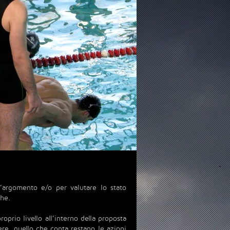
’argomento e/o per valutare lo stato
che.
oprio livello all’interno della proposta
ere, quello che conta restano le azioni