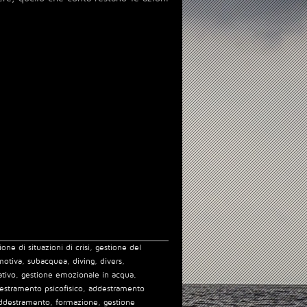
ione di situazioni di crisi
,
gestione del
motiva
,
subacquea
,
diving
,
divers
,
tivo
,
gestione emozionale in acqua
,
estramento psicofisico
,
addestramento
ddestramento
,
formazione
,
gestione