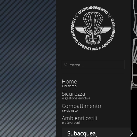
Home
Chi siamo
Sicurezza
e gestione emotiva
Combattimento
ravvicinato
Ambienti ostili
e sfavorevoli
Subacquea