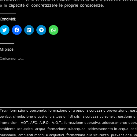
e la
capacità di concretizzare le proprie conoscenze
.
Condividi:
Fai
Fai
Fai
Fai
Fai
clic
clic
clic
clic
clic
qui
per
qui
per
per
per
condividere
per
condividere
condividere
condividere
su
condividere
su
su
su
Facebook
su
Telegram
WhatsApp
Mi piace:
Twitter
(Si
LinkedIn
(Si
(Si
(Si
apre
(Si
apre
apre
Caricamento...
apre
in
apre
in
in
in
una
in
una
una
una
nuova
una
nuova
nuova
nuova
finestra)
nuova
finestra)
finestra)
finestra)
finestra)
Tags:
formazione personale
,
formazione di gruppo
,
sicurezza e prevenzione
,
gest
panico
,
simulazione e gestione situazioni di crisi
,
sicurezza personale
,
gestione e
immersioni
,
AOT
,
AFO
,
A.F.O.
,
A.O.T.
,
formazione operativa
,
addestramento opera
ambiente acquatico
,
acqua
,
formazione subacquea
,
addestramento in acqua
,
add
personale
,
ambienti marini e acquatici
,
formazione alla sicurezza
,
prevenzione
,
a