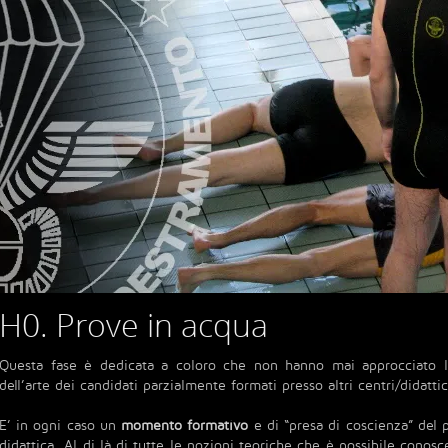
H0. Prove in acqua
Questa fase è dedicata a coloro che non hanno mai approcciato l
dell’arte dei candidati parzialmente formati presso altri centri/didatti
E’ in ogni caso un
momento formativo
e di “presa di coscienza” del pr
didattica. Al di là di tutte le nozioni teoriche che è possibile conosc