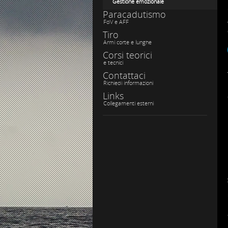
Gestione emozionale
Paracadutismo
FdV e AFF
Tiro
Armi corte e lunghe
Corsi teorici
e tecnici
Contattaci
Richiedi informazioni
Links
Collegamenti esterni