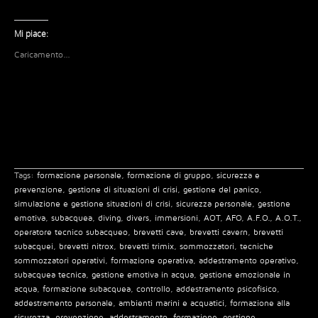
i
i
i
i
i
c
c
c
c
c
l
l
l
l
l
i
i
i
i
i
Mi piace:
c
c
c
c
c
q
p
q
p
p
Caricamento...
u
e
u
e
e
i
r
i
r
r
p
c
p
c
c
e
o
e
o
o
r
n
r
n
n
c
d
c
d
d
o
i
o
i
i
n
v
n
v
v
d
i
d
i
i
i
d
i
d
d
v
e
v
e
e
i
r
i
r
r
d
e
d
e
e
Tags:
formazione personale
,
formazione di gruppo
,
sicurezza e
e
s
e
s
s
r
u
r
u
u
prevenzione
,
gestione di situazioni di crisi
,
gestione del panico
,
e
F
e
T
W
simulazione e gestione situazioni di crisi
,
sicurezza personale
,
gestione
s
a
s
e
h
u
c
u
l
a
emotiva
,
subacquea
,
diving
,
divers
,
immersioni
,
AOT
,
AFO
,
A.F.O.
,
A.O.T.
,
T
e
L
e
t
operatore tecnico subacqueo
,
brevetti cave
,
brevetti cavern
,
brevetti
w
b
i
g
s
i
o
n
r
A
subacquei
,
brevetti nitrox
,
brevetti trimix
,
sommozzatori
,
tecniche
t
o
k
a
p
sommozzatori operativi
,
formazione operativa
,
addestramento operativo
,
t
k
e
m
p
e
(
d
(
(
subacquea tecnica
,
gestione emotiva in acqua
,
gestione emozionale in
r
S
I
S
S
acqua
,
(
formazione subacquea
i
n
,
controllo
i
,
addestramento psicofisico
i
,
S
a
(
a
a
addestramento personale
,
ambienti marini e acquatici
,
formazione alla
i
p
S
p
p
sicurezza
,
prevenzione
,
addestramento
,
formazione
,
gestione