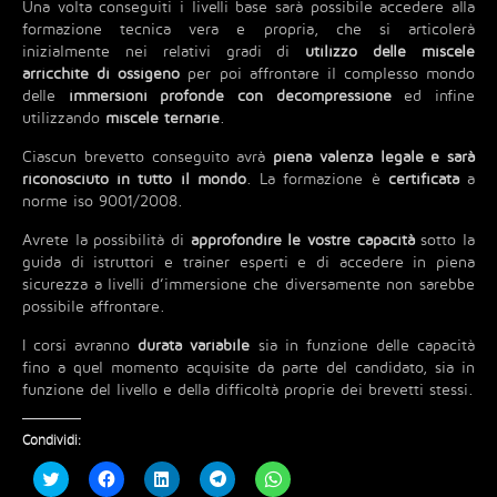
Una volta conseguiti i livelli base sarà possibile accedere alla
formazione tecnica vera e propria, che si articolerà
inizialmente nei relativi gradi di
utilizzo delle miscele
arricchite di ossigeno
per poi affrontare il complesso mondo
delle
immersioni profonde con decompressione
ed infine
utilizzando
miscele ternarie
.
Ciascun brevetto conseguito avrà
piena valenza legale e sarà
riconosciuto in tutto il mondo
. La formazione è
certificata
a
norme iso 9001/2008.
Avrete la possibilità di
approfondire le vostre capacità
sotto la
guida di istruttori e trainer esperti e di accedere in piena
sicurezza a livelli d’immersione che diversamente non sarebbe
possibile affrontare.
I corsi avranno
durata variabile
sia in funzione delle capacità
fino a quel momento acquisite da parte del candidato, sia in
funzione del livello e della difficoltà proprie dei brevetti stessi.
Condividi:
F
F
F
F
F
a
a
a
a
a